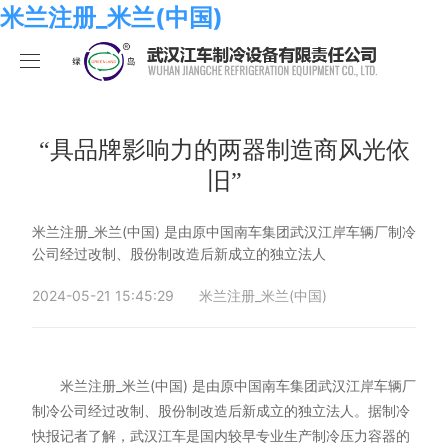
米兰注册_米兰(中国)
米兰注册_米兰(中国)
产品中心
“具品牌影响力的两器制造商风光依
旧”
关于我们
海水系列
米兰注册_米兰(中国)
化工系列
米兰注册_米兰(中国)
米兰注册_米兰(中国) 是由原中国南车集团武汉江岸车辆厂制冷
公司经过改制、股份制改造后新成立的独立法人
合作伙伴
空调系列
荣誉资质
米兰注册_米兰(中国)
2024-05-21 15:45:29
米兰注册_米兰(中国)
人员招聘
冷冻系列
发展历程
行业新闻
米兰注册_米兰(中国)
热泵系列
组织结构
业绩考核
米兰注册_米兰(中国) 是由原中国南车集团武汉江岸车辆厂
制冷公司经过改制、股份制改造后新成立的独立法人。据制冷
食品系列
样本手册
员工发展
在线留言
快报记者了解，武汉江车是国内较早专业生产制冷压力容器的