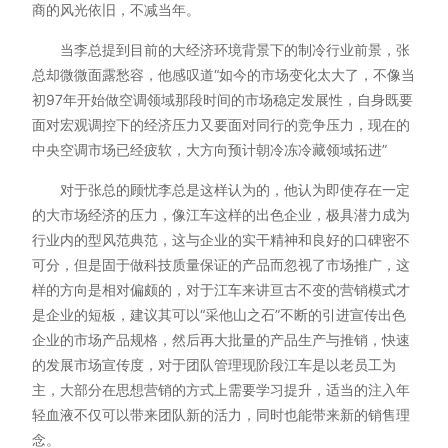
商的风光依旧，不减当年。
当李总提到目前的大经济环境背景下的制冷行业前景，张
总却微微面露愁容，他感叹道“如今的市场变化太大了，不像当
初97年开始做空调领域那段时间的市场稳定发展性，自身既要
面对宏观调控下的经济压力又要面对同行的竞争压力，现在的
中央空调市场已经疲软，大方向预计朝冷冻冷藏领域拓进”
对于张总的顾忧李总是这样认为的，他认为即使存在一定
的大市场经济的压力，像江车这样的出色企业，极具潜力成为
行业内的型风范典范，这与企业的实干精神和良好的口碑密不
可分，但是固于做科技质量保证的产品而忽视了市场推广，这
样的方向是相对偏颇的，对于江车来讲亘古不变的营销模式才
是企业的短板，建议其可以“采他山之石”不断的引进宣传出色
企业的市场产品规格，然后再大批量的产品生产与推销，快速
的发展市场宣传度，对于团队管理现阶段江车是以老员工为
主，大部分在思想营销的方式上需要学习提升，适当的注入年
轻血液不仅可以带来团队新的活力，同时也能带来新的销售理
念。