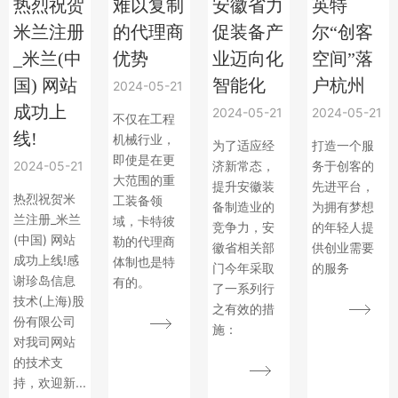
热烈祝贺
难以复制
安徽省力
英特
米兰注册
的代理商
促装备产
尔“创客
_米兰(中
优势
业迈向化
空间”落
国) 网站
智能化
户杭州
2024-05-21
成功上
2024-05-21
2024-05-21
不仅在工程
线!
机械行业，
为了适应经
打造一个服
即使是在更
2024-05-21
济新常态，
务于创客的
大范围的重
提升安徽装
先进平台，
热烈祝贺米
工装备领
备制造业的
为拥有梦想
兰注册_米兰
域，卡特彼
竞争力，安
的年轻人提
(中国) 网站
勒的代理商
徽省相关部
供创业需要
成功上线!感
体制也是特
门今年采取
的服务
谢珍岛信息
有的。
了一系列行
技术(上海)股
之有效的措
份有限公司
施：
对我司网站
的技术支
持，欢迎新...