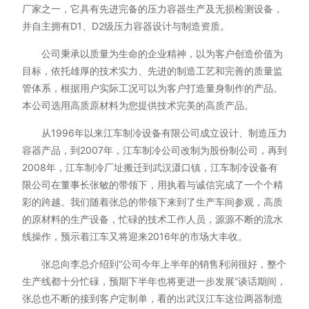
厂家之一，它具有先进完备的压力容器生产及无损检测设备，
其他定制系列
招聘岗位
并自主拥有D1、D2级压力容器设计与制造资质。
公司秉承以质量为生命的企业精神，以为客户创造价值为
售后服务
目标，依托雄厚的技术实力、先进的制造工艺和完善的质量监
管体系，根据用户实际工况可以为客户打造量身制作的产品。
本公司选用高质原材料为您提供技术完美的高质产品。
从1996年以来江车制冷设备有限公司成立设计、制造压力
容器产品，到2007年，江车制冷公司改制为股份制公司，再到
2008年，江车制冷厂址搬迁到武汉滠口镇，江车制冷设备有
限公司在董事长张敏的带领下，用执着与诚信完成了一个个精
彩的跨越。我们随着张总的带领下来到了生产车间参观，高质
的原材料的生产设备，忙碌的技术工作人员，源源不断的流水
线操作，预示着江车又将迎来2016年的市场大丰收。
张总向李总介绍到“公司今年上半年的销售利润很好，整个
生产线都十分忙碌，预期下半年也将更进一步发展”谈话期间，
张总也不断的接到客户定制单，看的出武汉江车这位两器制造