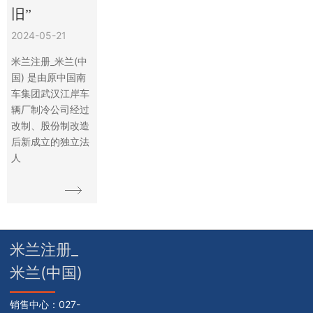
旧”
2024-05-21
米兰注册_米兰(中
国) 是由原中国南
车集团武汉江岸车
辆厂制冷公司经过
改制、股份制改造
后新成立的独立法
人
米兰注册_
米兰(中国)
销售中心：
027-