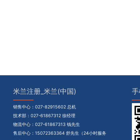
米兰注册_米兰(中国)
手
销售中心：
027-82915602 总机
技术部：
027-61867312 徐经理
物流中心：
027-61867313 钱先生
售后中心：
15072363364 舒先生（24小时服务