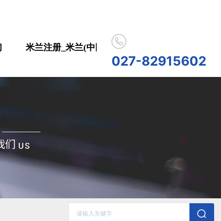
们
米兰注册_米兰(中国)
合作伙伴
人员招
027-82915602
历史记录
清空记录