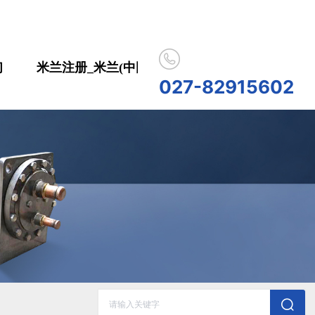
们
米兰注册_米兰(中国)
合作伙伴
人员招
027-82915602
历史记录
清空记录