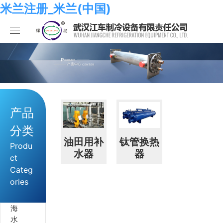
米兰注册_米兰(中国)
米兰注册_米兰(中国)
产品中心
关于我们
海水系列
产品
米兰注册_米兰(中国)
化工系列
米兰注册_米兰(中国)
分类
合作伙伴
空调系列
荣誉资质
米兰注册_米兰(中国)
油田用补
钛管换热
Produ
水器
器
ct
人员招聘
冷冻系列
发展历程
行业新闻
Categ
ories
米兰注册_米兰(中国)
热泵系列
组织结构
业绩考核
海
食品系列
样本手册
员工发展
在线留言
水