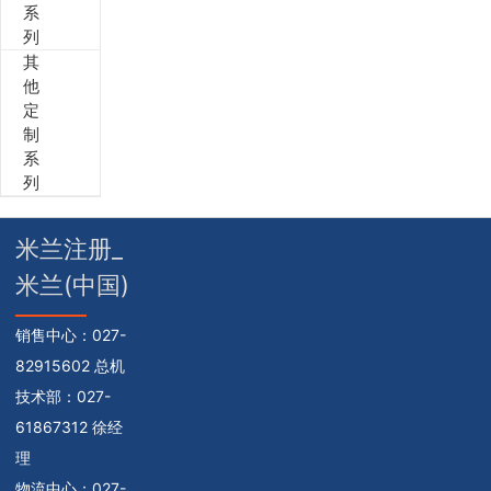
系
列
其
他
定
制
系
列
米兰注册_
米兰(中国)
销售中心：
027-
82915602 总机
技术部：
027-
61867312 徐经
理
物流中心：
027-