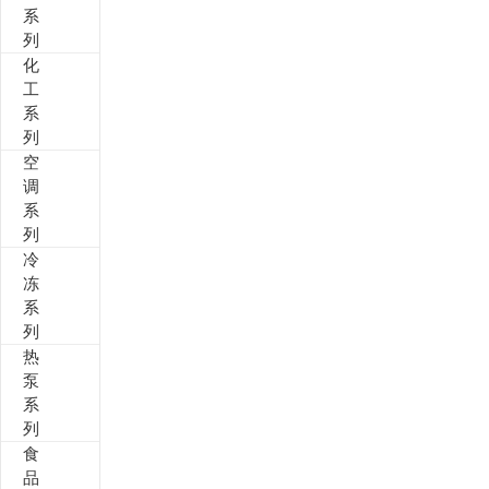
系
列
其他定制系列
招聘岗位
化
工
售后服务
系
列
空
调
系
列
冷
冻
系
列
热
泵
系
列
食
品