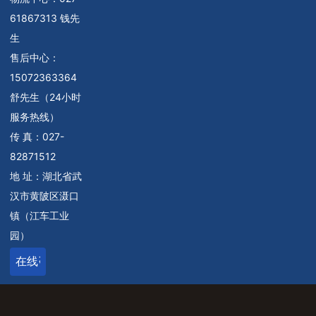
61867313 钱先
生
售后中心：
15072363364
舒先生（24小时
服务热线）
传 真：027-
82871512
地 址：湖北省武
汉市黄陂区滠口
镇（江车工业
园）
在线咨询