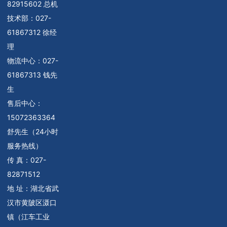
82915602 总机
技术部：
027-
61867312 徐经
理
物流中心：
027-
61867313 钱先
生
售后中心：
15072363364
舒先生（24小时
服务热线）
传 真：027-
82871512
地 址：湖北省武
汉市黄陂区滠口
镇（江车工业