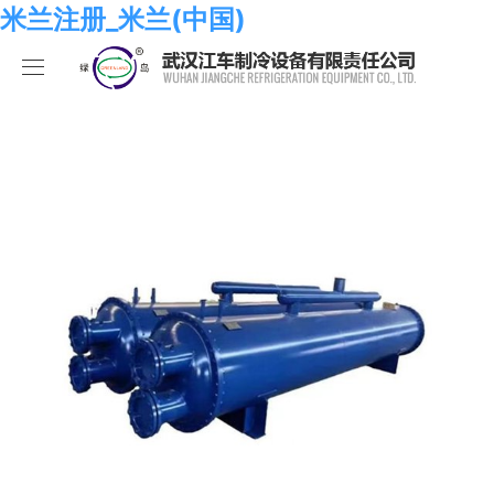
米兰注册_米兰(中国)
米兰注册_米兰(中国)
产品中心
关于我们
海水系列
米兰注册_米兰(中国)
化工系列
米兰注册_米兰(中国)
合作伙伴
空调系列
荣誉资质
米兰注册_米兰(中国)
人员招聘
冷冻系列
发展历程
行业新闻
米兰注册_米兰(中国)
热泵系列
组织结构
业绩考核
食品系列
样本手册
员工发展
在线留言